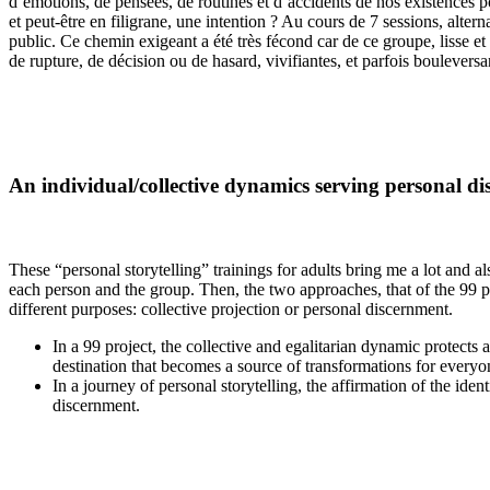
d’émotions, de pensées, de routines et d’accidents de nos existences p
et peut-être en filigrane, une intention ? Au cours de 7 sessions, alter
public. Ce chemin exigeant a été très fécond car de ce groupe, lisse et
de rupture, de décision ou de hasard, vivifiantes, et parfois bouleversa
An individual/collective dynamics serving personal d
These “personal storytelling” trainings for adults bring me a lot and a
each person and the group. Then, the two approaches, that of the 99 pr
different purposes: collective projection or personal discernment.
In a 99 project, the collective and egalitarian dynamic protects
destination that becomes a source of transformations for everyo
In a journey of personal storytelling, the affirmation of the iden
discernment.