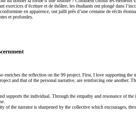
our lui donner la forme d’une histoire ? Comment choisir les éléments s
nant exercices d’écriture et de théâtre, les étudiants ont plongé dans l’i
 conformiste en apparence, ont jailli près d’une centaine de récits étonn
ntes et profondes.
iscernment
lso enriches the reflection on the 99 project. First, I love supporting t
oject and that of the personal narrative, are reinforcing one another. T
 and supports the individual. Through the empathy and resonance of the i
ne.
tity of the narrator is sharpened by the collective which encourages, thro