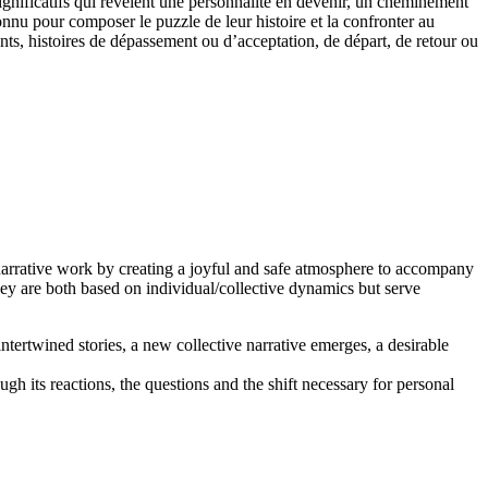
ignificatifs qui révèlent une personnalité en devenir, un cheminement
nconnu pour composer le puzzle de leur histoire et la confronter au
ants, histoires de dépassement ou d’acceptation, de départ, de retour ou
he narrative work by creating a joyful and safe atmosphere to accompany
hey are both based on individual/collective dynamics but serve
ntertwined stories, a new collective narrative emerges, a desirable
ugh its reactions, the questions and the shift necessary for personal