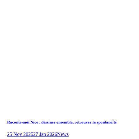
Raconte-moi Nice : dessiner ensemble, retrouver la spontanéité
25 Nov 2025
27 Jan 2026
News