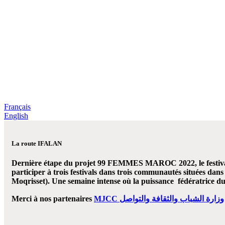
99 WOME
NEWS JUILLET AOUT 2022
Français
English
La route IFALAN
Dernière étape du projet 99 FEMMES MAROC 2022, le festival 
participer à trois festivals dans trois communautés situées dan
Moqrisset). Une semaine intense où la puissance fédératrice du 
Merci à nos partenaires
MJCC وزارة الشباب والثقافة والتواصل