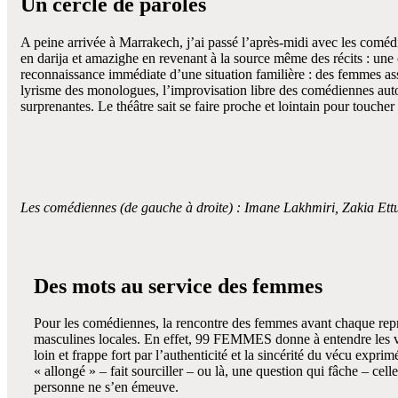
Un cercle de paroles
A peine arrivée à Marrakech, j’ai passé l’après-midi avec les comédi
en darija et amazighe en revenant à la source même des récits : une
reconnaissance immédiate d’une situation familière : des femmes assi
lyrisme des monologues, l’improvisation libre des comédiennes autour
surprenantes. Le théâtre sait se faire proche et lointain pour toucher
Les comédiennes (de gauche à droite) : Imane Lakhmiri, Zakia Ettu
Des mots au service des femmes
Pour les comédiennes, la rencontre des femmes avant chaque représe
masculines locales. En effet, 99 FEMMES donne à entendre les vo
loin et frappe fort par l’authenticité et la sincérité du vécu expri
« allongé » – fait sourciller – ou là, une question qui fâche – ce
personne ne s’en émeuve.