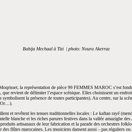
Bahija Mechaal à Tizi | photo: Noura Akerraz
 à Moqrisset, la représentation de pièce 99 FEMMES MAROC s’est fondu
que revient de délimiter l’espace scénique. Elles choisissent un endroit
 symbolisent la présence de toutes participantes). Au centre, sur la scèn
d’Or…).
lent et revêtent les tenues traditionnelles locales : Le kaftan rayé (me
lle blanche et les riches parures festives dans la vallée amazighe des 
 produits artisanaux de leur fabrication et la parade des orchestres fol
des flûtes marocaines. Les musiciens dansent aussi – pas réguliers ou 