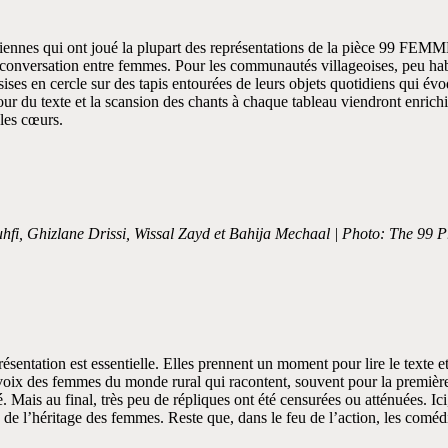
ennes qui ont joué la plupart des représentations de la pièce 99 FEMMES
 conversation entre femmes. Pour les communautés villageoises, peu hab
ses en cercle sur des tapis entourées de leurs objets quotidiens qui évo
 du texte et la scansion des chants à chaque tableau viendront enrichir 
 les cœurs.
hfi, Ghizlane Drissi, Wissal Zayd et Bahija Mechaal |
Photo: The 99 P
ntation est essentielle. Elles prennent un moment pour lire le texte et 
ix des femmes du monde rural qui racontent, souvent pour la première 
mé. Mais au final, très peu de répliques ont été censurées ou atténuées. Ic
lle de l’héritage des femmes. Reste que, dans le feu de l’action, les comé