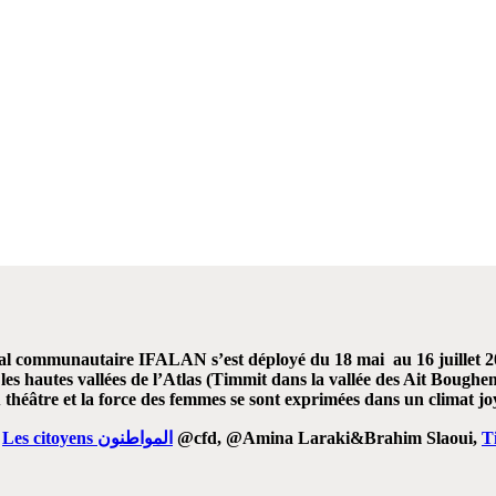
N MOROCC
communautaire IFALAN s’est déployé du 18 mai au 16 juillet 2022
s les hautes vallées de l’Atlas (Timmit dans la vallée des Ait Boug
théâtre et la force des femmes se sont exprimées dans un climat joye
Les citoyens المواطنون
@cfd, @Amina Laraki&Brahim Slaoui,
T