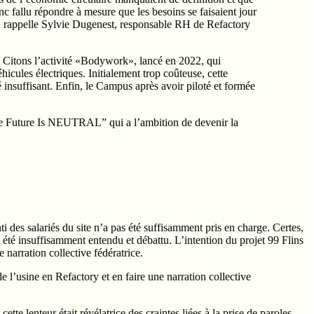
onc fallu répondre à mesure que les besoins se faisaient jour
”, rappelle Sylvie Dugenest, responsable RH de Refactory
s. Citons l’activité «Bodywork», lancé en 2022, qui
cules électriques. Initialement trop coûteuse, cette
é insuffisant. Enfin, le Campus après avoir piloté et formée
The Future Is NEUTRAL” qui a l’ambition de devenir la
ti des salariés du site n’a pas été suffisamment pris en charge. Certes,
 été insuffisamment entendu et débattu. L’intention du projet 99 Flins
 narration collective fédératrice.
e l’usine en Refactory et en faire une narration collective
ette lenteur était révélatrice des craintes liées à la prise de paroles