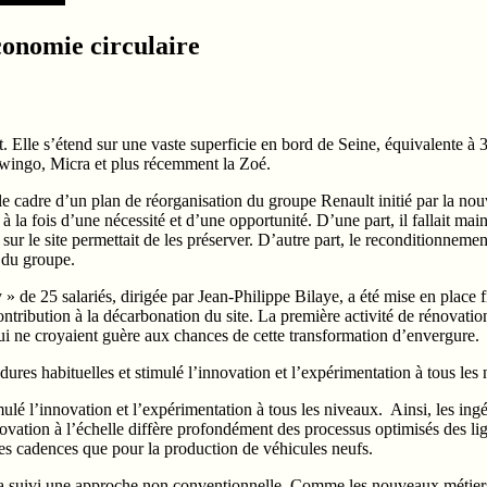
économie circulaire
lle s’étend sur une vaste superficie en bord de Seine, équivalente à 33
, Twingo, Micra et plus récemment la Zoé.
 le cadre d’un plan de réorganisation du groupe Renault initié par la n
la fois d’une nécessité et d’une opportunité. D’une part, il fallait maint
sur le site permettait de les préserver. D’autre part, le reconditionneme
n du groupe.
 » de 25 salariés, dirigée par Jean-Philippe Bilaye, a été mise en place 
 contribution à la décarbonation du site. La première activité de rénovat
qui ne croyaient guère aux chances de cette transformation d’envergure.
ures habituelles et stimulé l’innovation et l’expérimentation à tous les
ulé l’innovation et l’expérimentation à tous les niveaux. Ainsi, les ingé
novation à l’échelle diffère profondément des processus optimisés des li
es cadences que pour la production de véhicules neufs.
 suivi une approche non conventionnelle. Comme les nouveaux métiers 