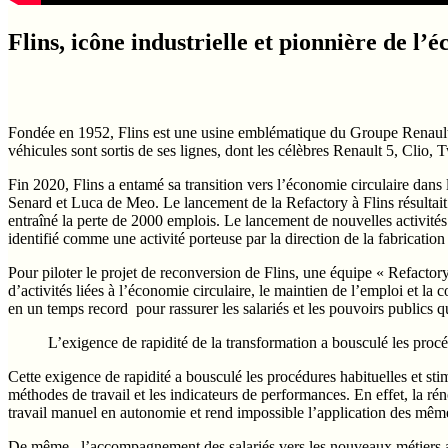
Flins, icône industrielle et pionnière de l’
Fondée en 1952, Flins est une usine emblématique du Groupe Renault. E
véhicules sont sortis de ses lignes, dont les célèbres Renault 5, Clio
Fin 2020, Flins a entamé sa transition vers l’économie circulaire dans
Senard et Luca de Meo. Le lancement de la Refactory à Flins résultait à 
entraîné la perte de 2000 emplois. Le lancement de nouvelles activités 
identifié comme une activité porteuse par la direction de la fabricatio
Pour piloter le projet de reconversion de Flins, une équipe « Refactory
d’activités liées à l’économie circulaire, le maintien de l’emploi et la
en un temps record pour rassurer les salariés et les pouvoirs publics 
L’exigence de rapidité de la transformation a bousculé les procéd
Cette exigence de rapidité a bousculé les procédures habituelles et stim
méthodes de travail et les indicateurs de performances. En effet, la ré
travail manuel en autonomie et rend impossible l’application des mêm
De même, l’accompagnement des salariés vers les nouveaux métiers a