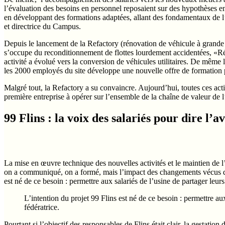
l’évaluation des besoins en personnel reposaient sur des hypothèses enco
en développant des formations adaptées, allant des fondamentaux de l
et directrice du Campus.
Depuis le lancement de la Refactory (rénovation de véhicule à grande é
s’occupe du reconditionnement de flottes lourdement accidentées, «Rétr
activité a évolué vers la conversion de véhicules utilitaires. De même 
les 2000 employés du site développe une nouvelle offre de formation p
Malgré tout, la Refactory a su convaincre. Aujourd’hui, toutes ces a
première entreprise à opérer sur l’ensemble de la chaîne de valeur de 
99 Flins : la voix des salariés pour dire l’
La mise en œuvre technique des nouvelles activités et le maintien de l’e
on a communiqué, on a formé, mais l’impact des changements vécus qu’il
est né de ce besoin : permettre aux salariés de l’usine de partager leur
L’intention du projet 99 Flins est né de ce besoin : permettre au
fédératrice.
Pourtant si l’objectif des responsables de Flins était clair, la gestation