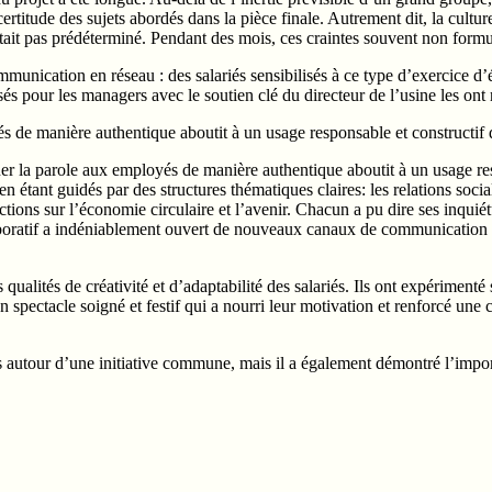
certitude des sujets abordés dans la pièce finale. Autrement dit, la cultu
tait pas prédéterminé. Pendant des mois, ces craintes souvent non formulé
unication en réseau : des salariés sensibilisés à ce type d’exercice d’é
és pour les managers avec le soutien clé du directeur de l’usine les ont 
 de manière authentique aboutit à un usage responsable et constructif de
r la parole aux employés de manière authentique aboutit à un usage respon
n étant guidés par des structures thématiques claires: les relations socia
ctions sur l’économie circulaire et l’avenir. Chacun a pu dire ses inquiétu
llaboratif a indéniablement ouvert de nouveaux canaux de communication
ualités de créativité et d’adaptabilité des salariés. Ils ont expérimenté s
 spectacle soigné et festif qui a nourri leur motivation et renforcé une c
iés autour d’une initiative commune, mais il a également démontré l’impo