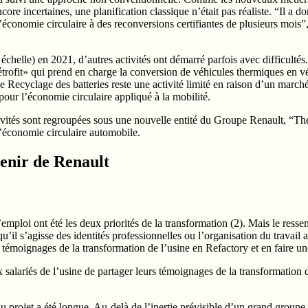
re incertaines, une planification classique n’était pas réaliste. “Il a d
’économie circulaire à des reconversions certifiantes de plusieurs mois
chelle) en 2021, d’autres activités ont démarré parfois avec difficulté
ofit» qui prend en charge la conversion de véhicules thermiques en véhi
le Recyclage des batteries reste une activité limité en raison d’un march
our l’économie circulaire appliqué à la mobilité.
ctivités sont regroupées sous une nouvelle entité du Groupe Renault, “
l’économie circulaire automobile.
avenir de Renault
mploi ont été les deux priorités de la transformation (2). Mais le ressen
 s’agisse des identités professionnelles ou l’organisation du travail a
s témoignages de la transformation de l’usine en Refactory et en faire une
x salariés de l’usine de partager leurs témoignages de la transformation d
 du projet a été longue. Au-delà de l’inertie prévisible d’un grand groupe, c