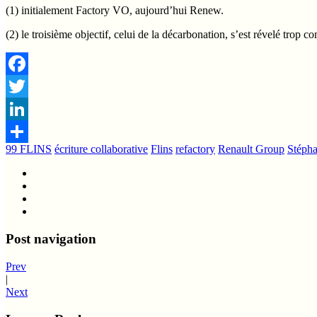
(1) initialement Factory VO, aujourd’hui Renew.
(2) le troisième objectif, celui de la décarbonation, s’est révelé trop
Facebook
Twitter
LinkedIn
99 FLINS
écriture collaborative
Flins
refactory
Renault Group
Stéph
Share
Post navigation
Prev
|
Next